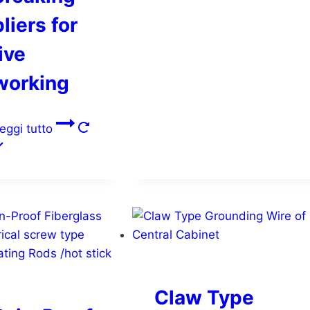
pliers for
live
working
eggi tutto
Claw Type