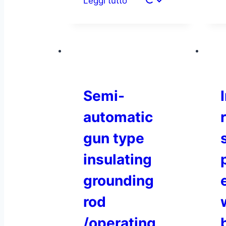
Leggi tutto
Semi-
automatic
gun type
insulating
grounding
rod
/operating