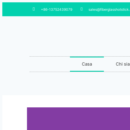
+86-13752439079
sales@fiberglasshotstick
Casa
Chi si