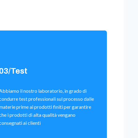
03/Test
Abbiamo il nostro laboratorio, in grado di
condurre test professionali sul processo dalle
materie prime ai prodotti finiti per garantire
che i prodotti di alta qualità vengano
consegnati ai clienti