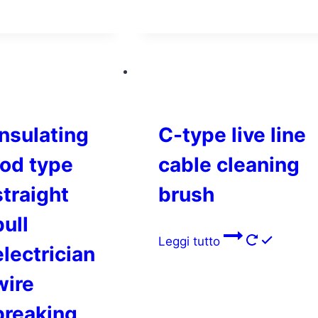
Insulating
C-type live line
rod type
cable cleaning
straight
brush
pull
Leggi tutto
electrician
wire
breaking