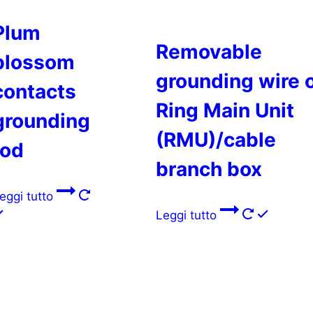
Plum
Removable
blossom
grounding wire 
contacts
Ring Main Unit
grounding
(RMU)/cable
rod
branch box
eggi tutto
Leggi tutto